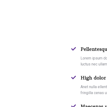
Pellentesq
Lorem ipsum dolo
luctus nec ullam
High dolor 
Anet nulla elle
fringilla cenas u
Maecenas u