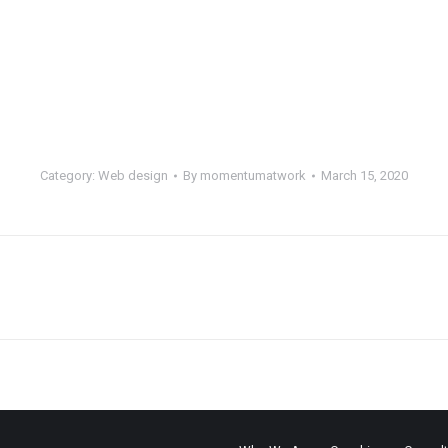
Category:
Web design
By
momentumatwork
March 15, 2020