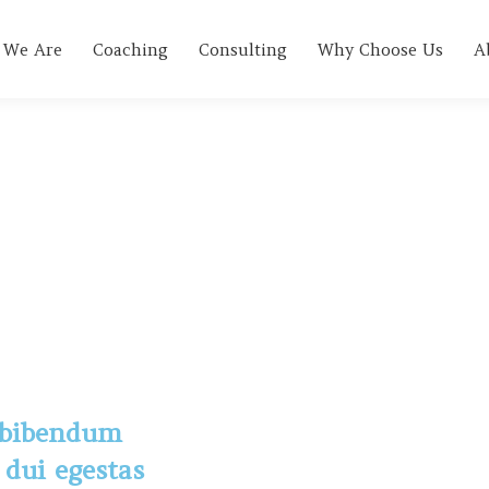
 We Are
Coaching
Consulting
Why Choose Us
A
t bibendum
 dui egestas