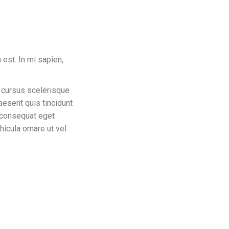
est. In mi sapien,
 cursus scelerisque
aesent quis tincidunt
t consequat eget
icula ornare ut vel