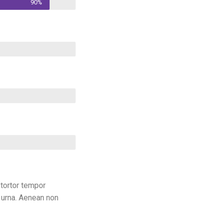
90%
 tortor tempor
r urna. Aenean non