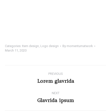
Categories:
Item design
,
Logo design
By
momentumatwork
March 11, 2020
PREVIOUS
Lorem glavrida
NEXT
Glavrida ipsum